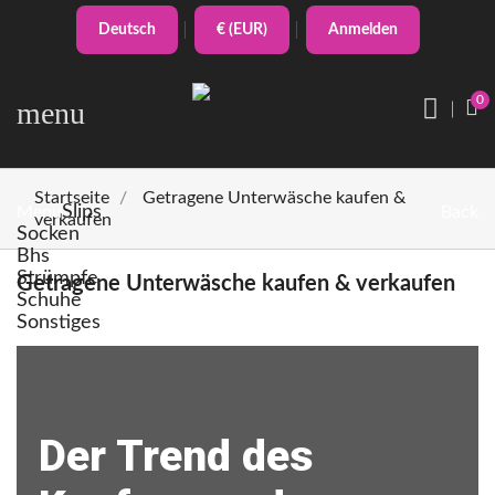
Deutsch
€ (EUR)
Anmelden
0
menu
Startseite
Getragene Unterwäsche kaufen &
Slips
Menu
Back
verkaufen
Socken
Bhs
Strümpfe
Getragene Unterwäsche kaufen & verkaufen
Schuhe
Sonstiges
Der Trend des