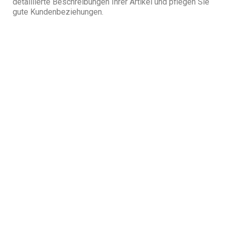
detaillierte Beschreibungen Ihrer Artikel und pflegen Sie
gute Kundenbeziehungen.
Rechtliche Aspekte
beim Kauf und
Verkauf getragener
Unterwäsche
Es ist wichtig, die rechtlichen Aspekte in diesem Markt
zu verstehen. In vielen Ländern ist der Handel mit