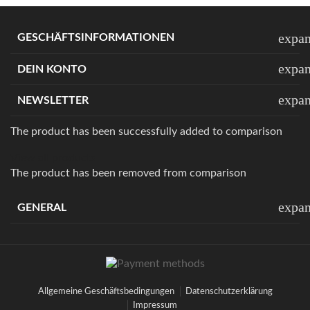
expa
GESCHÄFTSINFORMATIONEN
expa
DEIN KONTO
expa
NEWSLETTER
The product has been successfully added to comparison
View all products
The product has been removed from comparison
expa
GENERAL
Allgemeine Geschäftsbedingungen
Datenschutzerklärung
Impressum