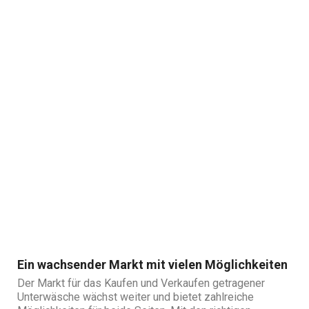
getragener Unterwäsche legal, solange er auf
volljährige und einwilligende Teilnehmer beschränkt ist.
Informieren Sie sich über die Gesetze in Ihrer Region.
Ein wachsender Markt mit vielen Möglichkeiten
Der Markt für das Kaufen und Verkaufen getragener
Unterwäsche wächst weiter und bietet zahlreiche