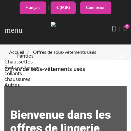
Français
€ (EUR)
Connexion
0
menu
Accueil
Offres de sous-vêtements usés
Panties
Menu
Back
Chaussettes
Soutiens-gorge
Offres de sous-vêtements usés
collants
chaussures
Autres
Bienvenue dans les
offres de lingerie