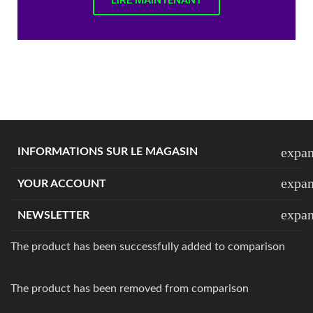
LIRE MAINTENANT
expa
INFORMATIONS SUR LE MAGASIN
expa
YOUR ACCOUNT
expa
NEWSLETTER
The product has been successfully added to comparison
View all products
The product has been removed from comparison