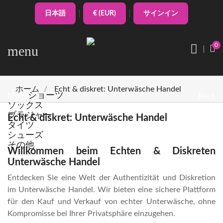
日本語
€ (EUR)
サインイン
0
menu
ホーム
Echt & diskret: Unterwäsche Handel
ショーツ
Menu
Back
ソックス
ブラジャー
Echt & diskret: Unterwäsche Handel
タイツ
シューズ
その他
Willkommen beim Echten & Diskreten
Unterwäsche Handel
Entdecken Sie eine Welt der Authentizität und Diskretion
im Unterwäsche Handel. Wir bieten eine sichere Plattform
für den Kauf und Verkauf von echter Unterwäsche, ohne
Kompromisse bei Ihrer Privatsphäre einzugehen.