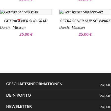
BEREITS VERKAUFT
GETRAGENER SLIP GRAU
GETRAGENER SLIP SCHWARZ
Durch:
Misssan
Durch:
Misssan
25,00 €
25,00 €
expa
GESCHÄFTSINFORMATIONEN
expa
DEIN KONTO
expa
NEWSLETTER