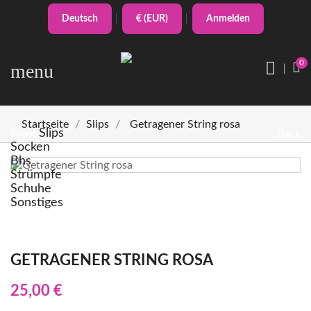
Deutsch
€ (EUR)
Anmelden
0
menu
Startseite
Slips
Getragener String rosa
Slips
Menu
Back
Socken
Bhs
Strümpfe
Schuhe
Sonstiges
GETRAGENER STRING ROSA
25,00 €