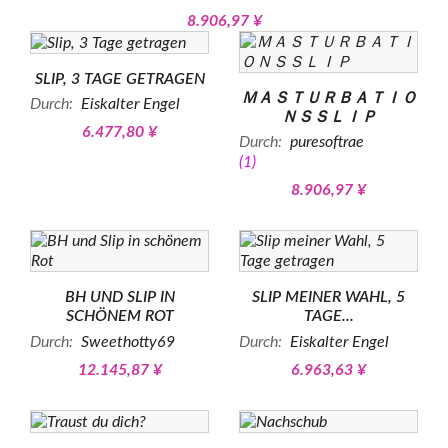
8.906,97 ¥
SLIP, 3 TAGE GETRAGEN
ＭＡＳＴＵＲＢＡＴＩＯ
Durch:
Eiskalter Engel
ＮＳＳＬＩＰ
6.477,80 ¥
Durch:
puresoftrae
(1)
8.906,97 ¥
BH UND SLIP IN
SLIP MEINER WAHL, 5
SCHÖNEM ROT
TAGE...
Durch:
Sweethotty69
Durch:
Eiskalter Engel
12.145,87 ¥
6.963,63 ¥