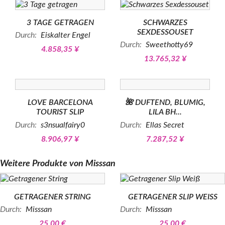
3 TAGE GETRAGEN
SCHWARZES
SEXDESSOUSET
Durch:
Eiskalter Engel
Durch:
Sweethotty69
4.858,35 ¥
13.765,32 ¥
LOVE BARCELONA
🌺 DUFTEND, BLUMIG,
TOURIST SLIP
LILA BH...
Durch:
s3nsualfairy0
Durch:
Ellas Secret
8.906,97 ¥
7.287,52 ¥
Weitere Produkte von
Misssan
GETRAGENER STRING
GETRAGENER SLIP WEISS
Durch:
Misssan
Durch:
Misssan
25,00 €
25,00 €