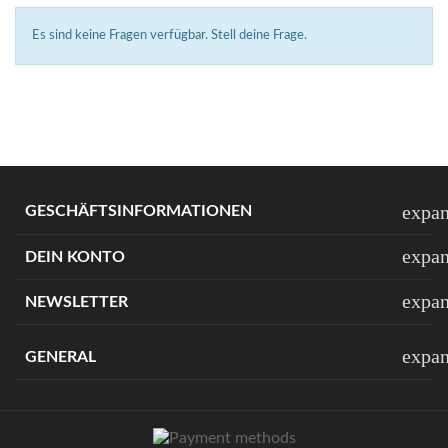
Es sind keine Fragen verfügbar.
Stell deine Frage.
expa
GESCHÄFTSINFORMATIONEN
expa
DEIN KONTO
expa
NEWSLETTER
expa
GENERAL