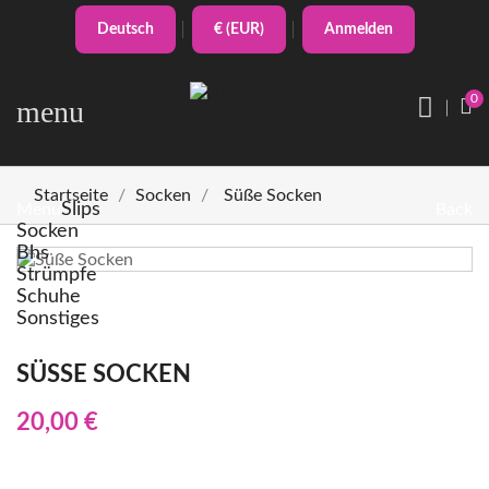
Deutsch
€ (EUR)
Anmelden
0
menu
Startseite
Socken
Süße Socken
Slips
Menu
Back
Socken
Bhs
Strümpfe
Schuhe
Sonstiges
SÜSSE SOCKEN
20,00 €