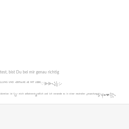
t, bist Du bei mir genau richtig
ᴱ ᴮᴱˢᵀᴱᴸᴸᵁᴺᴳ ᵁᴺᴰ ᵛᴱᴿᴾᴬᶜᴷᴱ ˢᴵᴱ ᴹᴵᵀ ᴸᴵᴱᴮᴱ♡⫸⫸꧁シ︎
. ᴰⁱˢᵏʳᵉᵗⁱᵒⁿ ⁱˢᵗ ᶠüʳ ᵐⁱᶜʰ ˢᵉˡᵇˢᵗᵛᵉʳˢᵗäⁿᵈˡⁱᶜʰ ᵘⁿᵈ ⁱᶜʰ ᵛᵉʳˢᵉⁿᵈᵉ ᵉˢ ⁱⁿ ᵉⁱⁿᵉʳ ⁿᵉᵘᵗʳᵃˡᵉⁿ ⱽᵉʳᵖᵃᶜᵏᵘⁿᵍ$༆•❤꧂