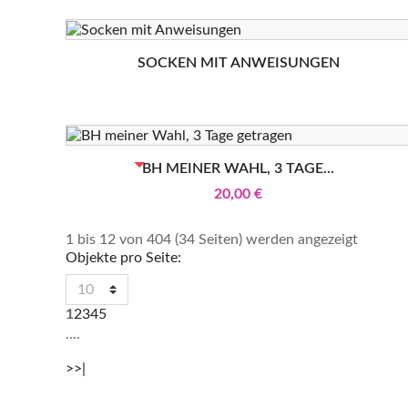
SOCKEN MIT ANWEISUNGEN
BEREITS VERKAUFT
BH MEINER WAHL, 3 TAGE...
20,00 €
1 bis 12 von 404 (34 Seiten) werden angezeigt
Objekte pro Seite:
1
2
3
4
5
....
>
>|