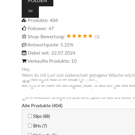
FOLGEN
Produkte:
404
Follower:
47
Shop-Bewertung:
(3)
Antwortquote:
5.22%
Dabei seit:
22.07.2024
Verkaufte Produkte:
10
Hey,
Wenn du mit Lust und Leidenschaft getragene Wäsche möchtes
⫷⫷ ᴹᴱᴵᴺᴱ ᵂäˢᶜᴴᴱ ᵀᴿᴬᴳᴱ ᴵᶜᴴ ᴹᴵᵀ ᴴᴵᴺᴳᴬᴮᴱ ᶠüᴿ ♡ᴰᴵᶜᴴ♡.
ᴶᴱᴰᴱˢ ˢᵀüᶜᴷ ᴵˢᵀ ᴱᴵᴺ ᵁᴺᴵᴷᴬᵀ ᵁᴺᴰ ᴷᴱᴵᴺ ᶠᴸᴵᴱßᴮᴬᴺᴰ-ᵀᴿᴬᴳᴱᴺ. ᴵᶜᴴ ᶠᴿᴱᵁᴱ ᴹᴵᶜᴴ üᴮᴱᴿ ᴰᴱᴵᴺ
☠︎︎ᴵᶜʰ ᵇⁱⁿ ᴺⁱᶜʰᵗʳᵃᵘᶜʰᵉʳⁱⁿ ᵘⁿᵈ ᵉʳⁿäʰʳᵉ ᵐⁱᶜʰ ᵍᵉˢᵘⁿᵈ ᵘⁿᵈ ᵇⁱⁿ ⱽᵉᵍᵃⁿᵉʳⁱⁿ ᵘⁿᵈ ⁿᵉʰᵐᵉ ᵏᵉⁱⁿᵉ ᴴᵒʳᵐᵒⁿᵉ
Alle Produkte (404)
Slips (88)
BHs (7)