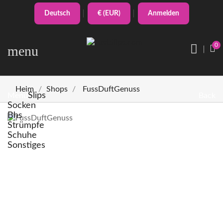
Deutsch
€ (EUR)
Anmelden
0
menu
Heim
Shops
FussDuftGenuss
Slips
Menu
Back
Socken
Bhs
Strümpfe
Schuhe
Sonstiges