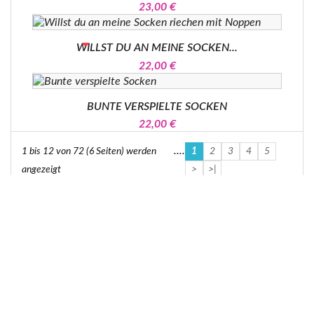
23,00 €
BEREITS VERKAUFT
WILLST DU AN MEINE SOCKEN...
22,00 €
BUNTE VERSPIELTE SOCKEN
22,00 €
....
1 bis 12 von 72 (6 Seiten) werden
1
2
3
4
5
angezeigt
>
>|
expa
GESCHÄFTSINFORMATIONEN