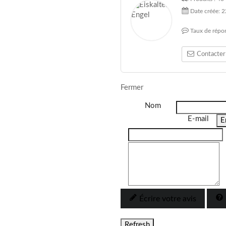
Date créée:
2
Taux de répo
Contacter
Fermer
Nom
E-mail
E
Écrire votre avis