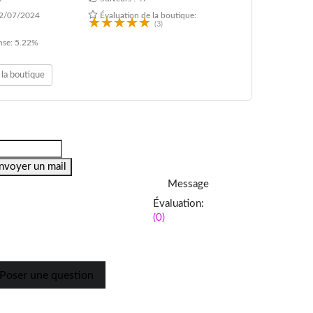
2/07/2024
Évaluation de la boutique:
(3)
nse:
5.22%
 la boutique
nvoyer un mail
Message
Évaluation:
(0)
Poser une question