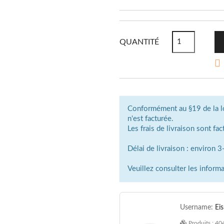
QUANTITÉ

Conformément au §19 de la loi 
n'est facturée.
Les frais de livraison sont fac
Délai de livraison : environ 
Veuillez consulter les informa
Username:
Ei
Produits :
40