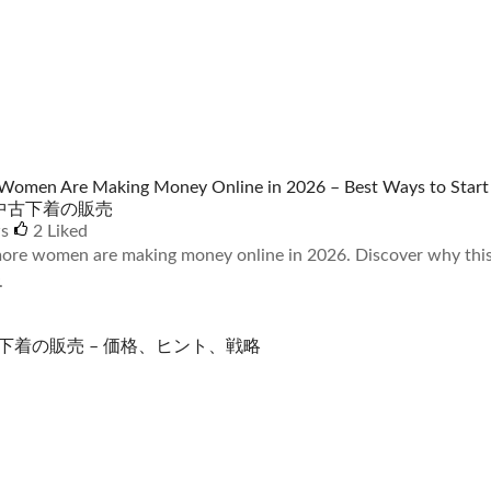
omen Are Making Money Online in 2026 – Best Ways to Star
中古下着の販売
ws
2
Liked
re women are making money online in 2026. Discover why this 
.