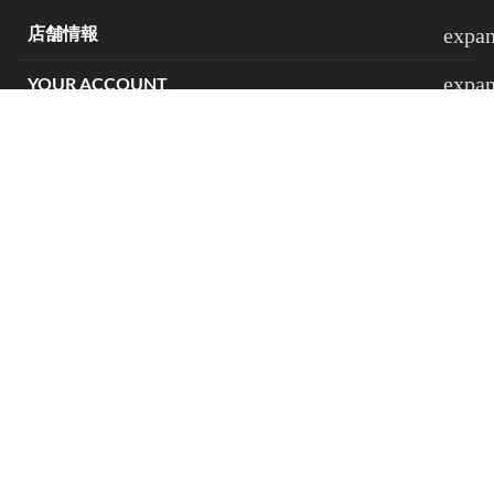
expa
店舗情報
expa
YOUR ACCOUNT
expa
NEWSLETTER
expa
GENERAL
Terms and conditions
Privacy policy
Legal notice
Copyright 2026
JustSlips.com
All rights reserved