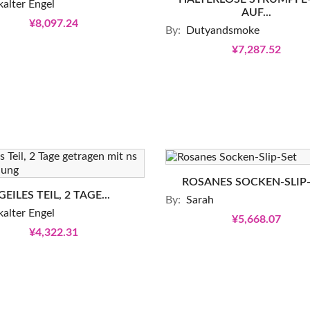
kalter Engel
AUF...
¥8,097.24
By:
Dutyandsmoke
¥7,287.52
ROSANES SOCKEN-SLIP
GEILES TEIL, 2 TAGE...
By:
Sarah
kalter Engel
¥5,668.07
¥4,322.31