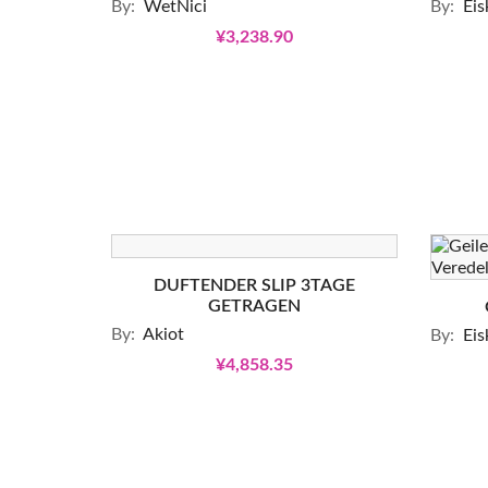
By:
WetNici
By:
Eis
¥3,238.90
DUFTENDER SLIP 3TAGE
GETRAGEN
By:
Akiot
By:
Eis
¥4,858.35