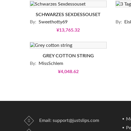
SCHWARZES SEXDESSOUSET
By:
Sweethotty69
By:
Eis
¥13,765.32
GREY COTTON STRING
By:
MissSchlem
¥4,048.62
Me
Email:
support@justslips.com
Pe