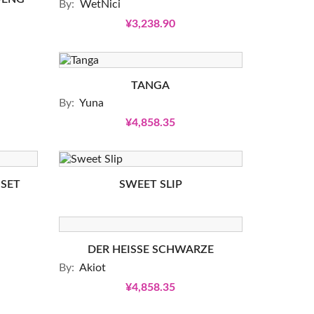
By:
WetNici
¥3,238.90
TANGA
By:
Yuna
¥4,858.35
-SET
SWEET SLIP
DER HEISSE SCHWARZE
By:
Akiot
¥4,858.35