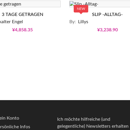
NEW
3 TAGE GETRAGEN
SLIP -ALLTAG-
kalter Engel
By:
Lillys
¥4,858.35
¥3,238.90
in Konto
Ich möchte hilfreiche (und
gelegentliche) Newsletters erhalten
rsönliche Infos