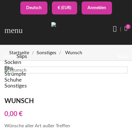
Deutsch
€ (EUR)
Anmelden
0
menu
Startseite
Sonstiges
Wunsch
Slips
Menu
Back
Socken
Bhs
Strümpfe
Schuhe
Sonstiges
WUNSCH
0,00 €
Wünsche aller Art außer Treffen