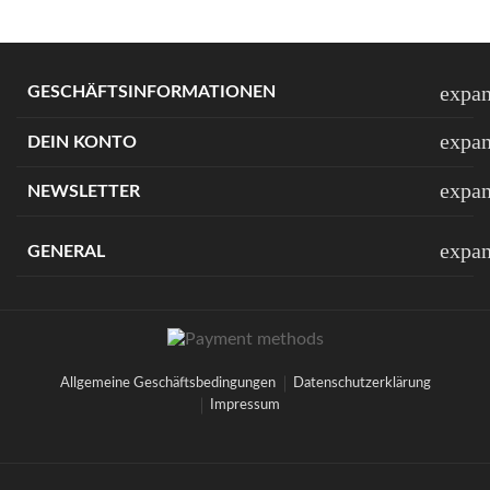
expa
GESCHÄFTSINFORMATIONEN
expa
DEIN KONTO
expa
NEWSLETTER
expa
GENERAL
Allgemeine Geschäftsbedingungen
Datenschutzerklärung
Impressum