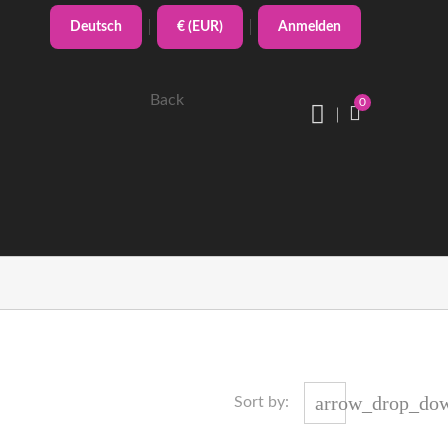
Deutsch
€ (EUR)
Anmelden
Back
0
arrow_drop_do
Sort by: