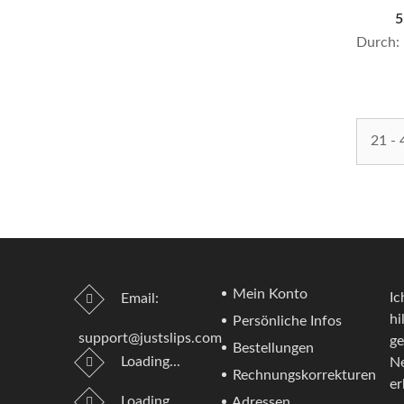
5
Durch:
21 - 
Mein Konto
Ic
Email:
hi
Persönliche Infos
support@justslips.com
ge
Bestellungen
Loading...
Ne
Rechnungskorrekturen
er
Loading...
Adressen