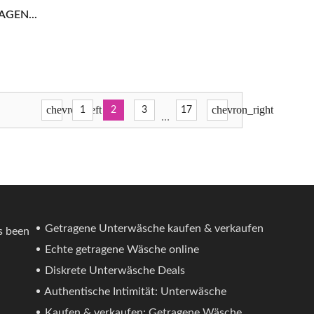
GEN...
chevron_left
chevron_right
1
2
3
17
…
Getragene Unterwäsche kaufen & verkaufen
s been
Echte getragene Wäsche online
Diskrete Unterwäsche Deals
Authentische Intimität: Unterwäsche
Kaufen & verkaufen: Getragene Wäsche