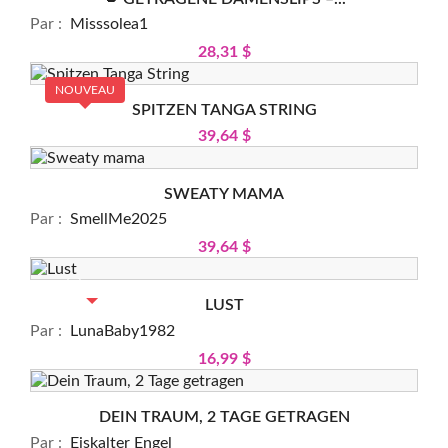
Par :
Misssolea1
28,31 $
NOUVEAU
SPITZEN TANGA STRING
39,64 $
SWEATY MAMA
Par :
SmellMe2025
39,64 $
DÉJÀ VENDU
LUST
Par :
LunaBaby1982
16,99 $
DEIN TRAUM, 2 TAGE GETRAGEN
Par :
Eiskalter Engel