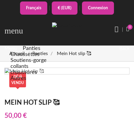
Français
€ (EUR)
Connexion
0
menu
Panties
Menu
Back
Accueil
Panties
Mein Hot slip 🥰
Chaussettes
Soutiens-gorge
collants
chaussures
DÉJÀ
Autres
VENDU
MEIN HOT SLIP 🥰
50,00 €