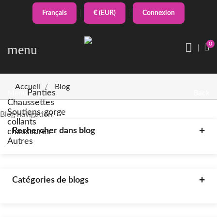
Français
€ (EUR)
Connexion
0
menu
Accueil
Blog
Panties
Menu
Back
Chaussettes
Soutiens-gorge
Blog navigation
collants
Rechercher dans blog
chaussures
Autres
Catégories de blogs