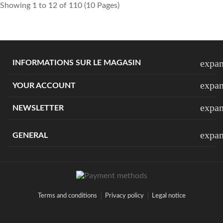
Showing 1 to 12 of 110 (10 Pages)
expa
INFORMATIONS SUR LE MAGASIN
expa
YOUR ACCOUNT
expa
NEWSLETTER
expa
GENERAL
Terms and conditions
Privacy policy
Legal notice