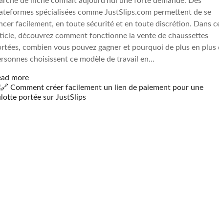
rché de niche connaît aujourd’hui une forte demande. Des
ateformes spécialisées comme JustSlips.com permettent de se
ncer facilement, en toute sécurité et en toute discrétion. Dans c
ticle, découvrez comment fonctionne la vente de chaussettes
rtées, combien vous pouvez gagner et pourquoi de plus en plus
rsonnes choisissent ce modèle de travail en...
ead more