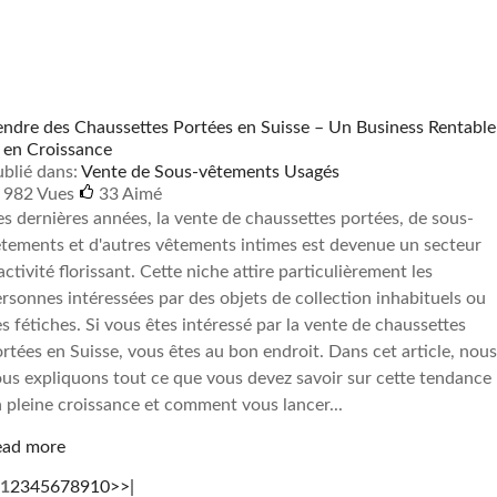
ndre des Chaussettes Portées en Suisse – Un Business Rentable
 en Croissance
blié dans:
Vente de Sous-vêtements Usagés
982 Vues
33
Aimé
s dernières années, la vente de chaussettes portées, de sous-
tements et d'autres vêtements intimes est devenue un secteur
activité florissant. Cette niche attire particulièrement les
rsonnes intéressées par des objets de collection inhabituels ou
s fétiches. Si vous êtes intéressé par la vente de chaussettes
rtées en Suisse, vous êtes au bon endroit. Dans cet article, nous
us expliquons tout ce que vous devez savoir sur cette tendance
 pleine croissance et comment vous lancer...
ead more
1
2
3
4
5
6
7
8
9
10
>
>|