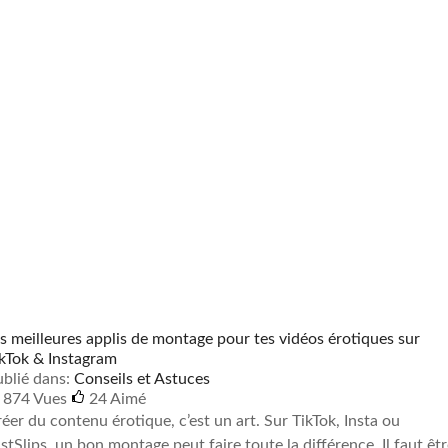
s meilleures applis de montage pour tes vidéos érotiques sur
kTok & Instagram
blié dans:
Conseils et Astuces
874 Vues
24
Aimé
éer du contenu érotique, c’est un art. Sur TikTok, Insta ou
stSlips, un bon montage peut faire toute la différence. Il faut êt