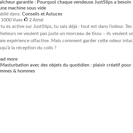
aîcheur garantie : Pourquoi chaque vendeuse JustSlips a besoin
une machine sous vide
blié dans:
Conseils et Astuces
1000 Vues
2
Aimé
 tu es active sur JustSlips, tu sais déjà : tout est dans l’odeur. Tes
heteurs ne veulent pas juste un morceau de tissu – ils veulent u
aie expérience olfactive. Mais comment garder cette odeur intac
squ’à la réception du colis ?
ead more