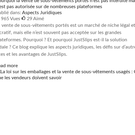
urquoi la vente de sous-vêtements portés n'est pas interdite ma
est pas autorisée sur de nombreuses plateformes
blié dans:
Aspects Juridiques
965 Vues
29
Aimé
 vente de sous-vêtements portés est un marché de niche légal e
cratif, mais elle n’est souvent pas acceptée sur les grandes
ateformes. Pourquoi ? Et pourquoi JustSlips est-il la solution
éale ? Ce blog explique les aspects juridiques, les défis sur d’autr
tes et les avantages de JustSlips.
ead more