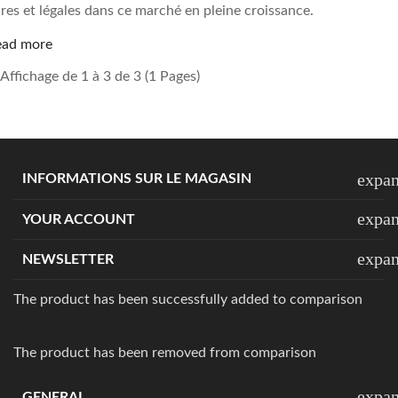
res et légales dans ce marché en pleine croissance.
ead more
Affichage de 1 à 3 de 3 (1 Pages)
expa
INFORMATIONS SUR LE MAGASIN
expa
YOUR ACCOUNT
expa
NEWSLETTER
The product has been successfully added to comparison
View all products
The product has been removed from comparison
expa
GENERAL