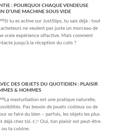
NTIE : POURQUOI CHAQUE VENDEUSE
OIN D’UNE MACHINE SOUS VIDE
mé
Si tu es active sur JustSlips, tu sais déjà : tout
s acheteurs ne veulent pas juste un morceau de
une vraie expérience olfactive. Mais comment
ntacte jusqu’à la réception du colis ?
EC DES OBJETS DU QUOTIDIEN : PLAISIR
EMMES & HOMMES
mé
La masturbation est une pratique naturelle,
possibilités. Pas besoin de jouets coûteux ou de
ur se faire du bien – parfois, les objets les plus
t déjà chez toi. 👉 Oui, ton plaisir est peut-être
 ou ta cuisine.