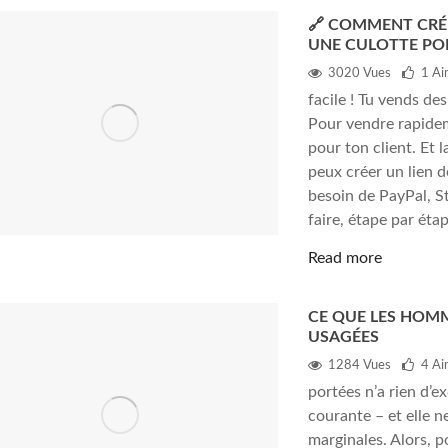
🔗 COMMENT CRÉE
UNE CULOTTE POR
3020 Vues
1
Ai
facile ! Tu vends de
Pour vendre rapideme
pour ton client. Et l
peux créer un lien 
besoin de PayPal, S
faire, étape par étap
Read more
CE QUE LES HOM
USAGÉES
1284 Vues
4
Ai
portées n’a rien d’e
courante – et elle
marginales. Alors, 