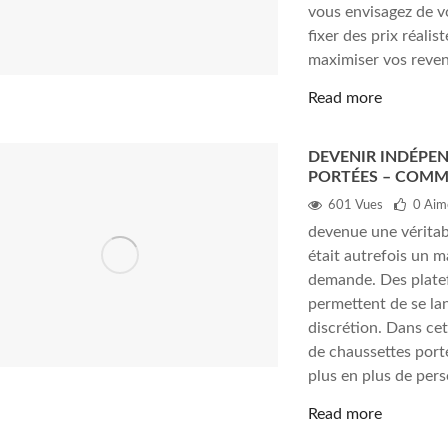
vous envisagez de v
fixer des prix réalis
maximiser vos reven
Read more
DEVENIR INDÉPE
PORTÉES – COMM
601 Vues
0
Aim
devenue une véritab
était autrefois un 
demande. Des plate
permettent de se lan
discrétion. Dans ce
de chaussettes port
plus en plus de pers
Read more