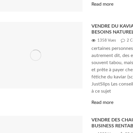
Read more
VENDRE DU KAVIAR
BESOINS NATURE
1358 Vues
2
C
certaines personnes 
autrement dit, des e
souvent tabou, mais
et prête à payer cher
fétiche du kaviar (
JustSlips Les conseil
à ce sujet
Read more
VENDRE DES CHAU
BUSINESS RENTAB