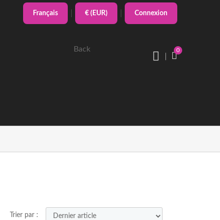
Français
€ (EUR)
Connexion
Back
0
Trier par :