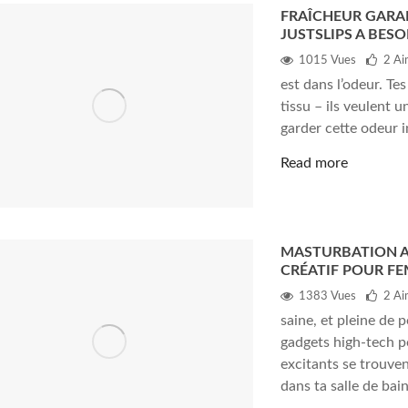
FRAÎCHEUR GARA
JUSTSLIPS A BES
1015 Vues
2
Ai
est dans l’odeur. Te
tissu – ils veulent 
garder cette odeur i
Read more
MASTURBATION AV
CRÉATIF POUR F
1383 Vues
2
Ai
saine, et pleine de 
gadgets high-tech po
excitants se trouven
dans ta salle de bain