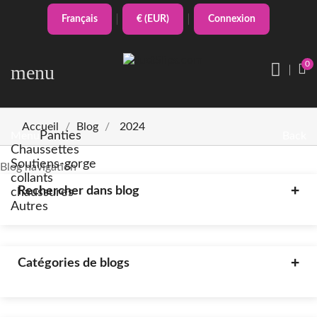
Français
€ (EUR)
Connexion
0
menu
Accueil
Blog
2024
Panties
Menu
Back
Chaussettes
Soutiens-gorge
Blog navigation
collants
Rechercher dans blog
chaussures
Autres
Catégories de blogs