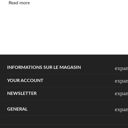
Read more
expa
INFORMATIONS SUR LE MAGASIN
expa
YOUR ACCOUNT
expa
NEWSLETTER
expa
GENERAL